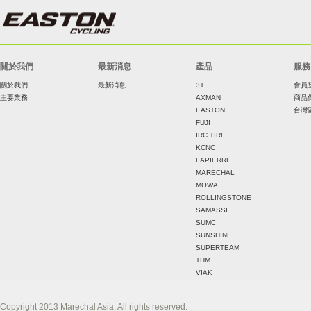
關於我們
最新消息
產品
服務
關於我們
最新消息
3T
會員
主要業務
AXMAN
商品
EASTON
台灣
FUJI
IRC TIRE
KCNC
LAPIERRE
MARECHAL
MOWA
ROLLINGSTONE
SAMASSI
SUMC
SUNSHINE
SUPERTEAM
THM
VIAK
Copyright 2013 Marechal Asia. All rights reserved.