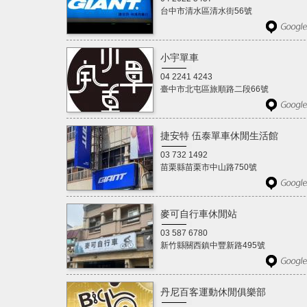
台中市清水區清水街56號
小宇單車
04 2241 4243
臺中市北屯區旅順路二段66號
捷安特 伍泰單車休閒生活館
03 732 1492
苗栗縣苗栗市中山路750號
麥可自行車休閒站
03 587 6780
新竹縣關西鎮中豐新路495號
丹尼百客運動休閒俱樂部