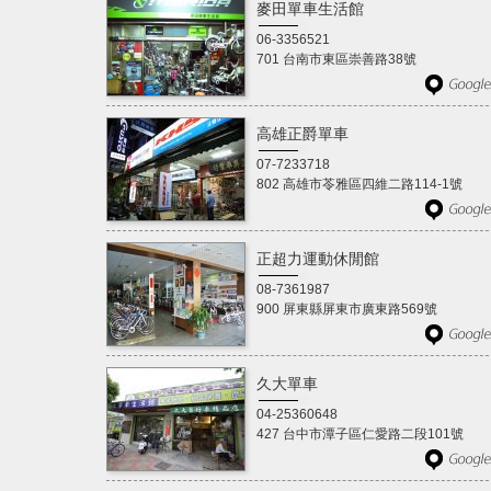
麥田單車生活館
06-3356521
701 台南市東區崇善路38號
高雄正爵單車
07-7233718
802 高雄市苓雅區四維二路114-1號
正超力運動休閒館
08-7361987
900 屏東縣屏東市廣東路569號
久大單車
04-25360648
427 台中市潭子區仁愛路二段101號