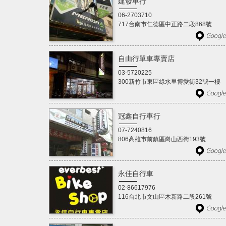
建發車行
06-2703710
717台南市仁德區中正路二段868號
自由行單車專賣店
03-5720225
300新竹市東區綠水里博愛街32號一樓
冠鑫自行車行
07-7240816
806高雄市前鎮區崗山西街193號
永佳自行車
02-86617976
116台北市文山區木新路二段261號