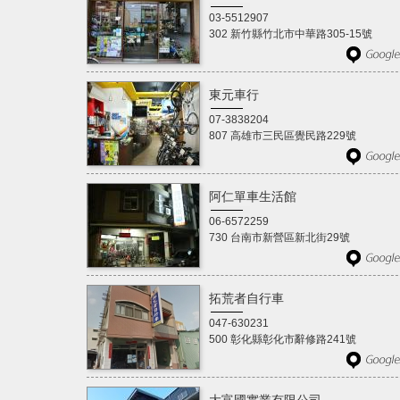
03-5512907
302 新竹縣竹北市中華路305-15號
東元車行
07-3838204
807 高雄市三民區覺民路229號
阿仁單車生活館
06-6572259
730 台南市新營區新北街29號
拓荒者自行車
047-630231
500 彰化縣彰化市辭修路241號