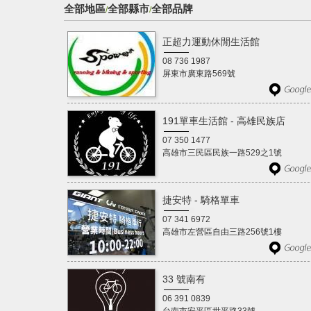
全部地區
全部縣市
全部品牌
/
/
正超力運動休閒生活館
08 736 1987
屏東市廣東路569號
191單車生活館 - 高雄民族店
07 350 1477
高雄市三民區民族一路529之1號
捷安特 - 騎格單車
07 341 6972
高雄市左營區自由三路256號1樓
33 號南有
06 391 0839