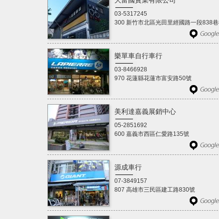
大富國實業有限公司
03-5317245
300 新竹市北區光田里經國路一段838巷
樂單車自行車行
03-8466928
970 花蓮縣花蓮市富安路50號
美利達嘉義展銷中心
05-2851692
600 嘉義市西區仁愛路135號
源成車行
07-3849157
807 高雄市三民區建工路830號