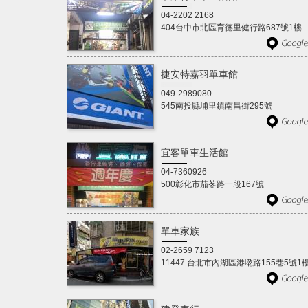
04-2202 2168
404台中市北區育德里健行路687號1樓
捷安特嘉羽單車館
049-2989080
545南投縣埔里鎮南昌街295號
宜客單車生活館
04-7360926
500彰化市茄苳路一段167號
單車家族
02-2659 7123
11447 台北市內湖區港墘路155巷5號1