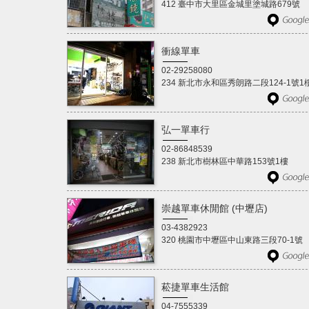
412 臺中市大里區金城里塗城路679號
衝線單車
02-29258080
234 新北市永和區秀朗路二段124-1號1
弘一單車行
02-86848539
238 新北市樹林區中華路153號1樓
崇越單車休閒館 (中壢店)
03-4382923
320 桃園市中壢區中山東路三段70-1號
菘捷單車生活館
04-7555339