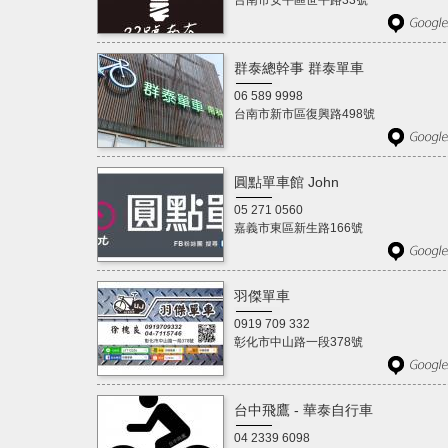
台南市安平區世平路33號
群泰總幹事 群泰單車
06 589 9998
台南市新市區復興路498號
圓點單車館 John
05 271 0560
嘉義市東區新生路166號
羽傑單車
0919 709 332
彰化市中山路一段378號
台中飛鷹 - 華泰自行車
04 2339 6098