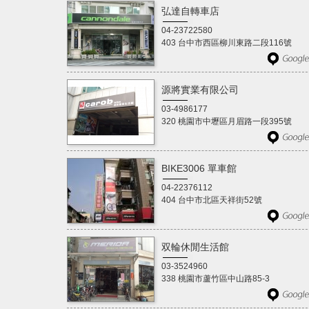
弘達自轉車店
04-23722580
403 台中市西區柳川東路二段116號
源將實業有限公司
03-4986177
320 桃園市中壢區月眉路一段395號
BIKE3006 單車館
04-22376112
404 台中市北區天祥街52號
双輪休閒生活館
03-3524960
338 桃園市蘆竹區中山路85-3