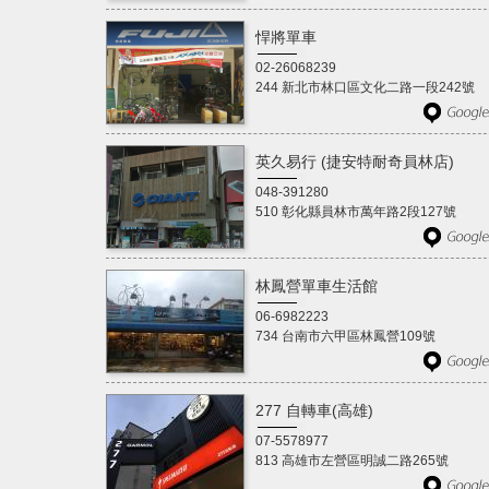
悍將單車
02-26068239
244 新北市林口區文化二路一段242號
英久易行 (捷安特耐奇員林店)
048-391280
510 彰化縣員林市萬年路2段127號
林鳳營單車生活館
06-6982223
734 台南市六甲區林鳳營109號
277 自轉車(高雄)
07-5578977
813 高雄市左營區明誠二路265號