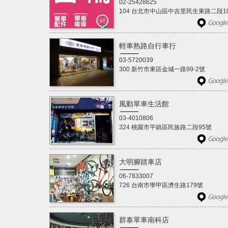
02-25428625
104 台北市中山區中吉里民生東路二段1
輕車熟路自行車行
03-5720039
300 新竹市東區金城一路99-2號
風動單車生活館
03-4010806
324 桃園市平鎮區民族路二段95號
大明腳踏車店
06-7833007
726 台南市學甲區濟生路179號
群泰單車南科店