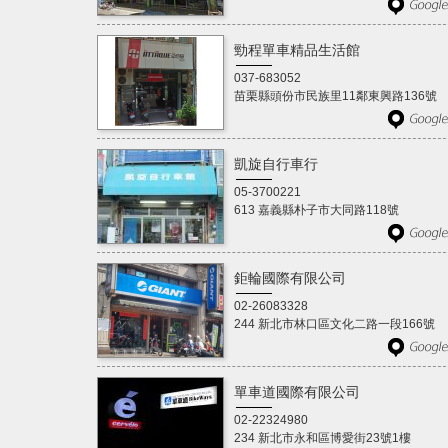
勁程單車精品生活館
037-683052
苗栗縣頭份市民族里11鄰東興路136號
凱旋自行車行
05-3700221
613 嘉義縣朴子市大同路118號
鉅輪國際有限公司
02-26083328
244 新北市林口區文化二路一段166號
單車道國際有限公司
02-22324980
234 新北市永和區博愛街23號1樓