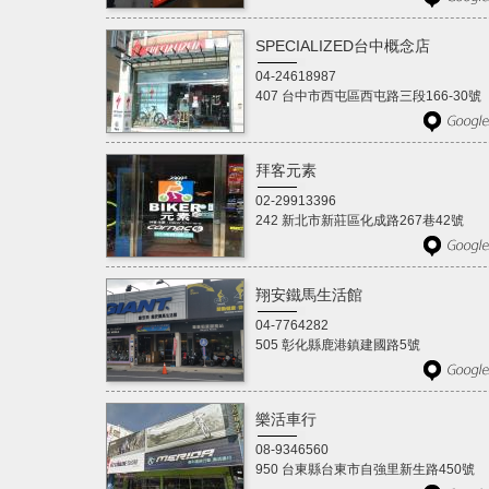
SPECIALIZED台中概念店
04-24618987
407 台中市西屯區西屯路三段166-30號
拜客元素
02-29913396
242 新北市新莊區化成路267巷42號
翔安鐵馬生活館
04-7764282
505 彰化縣鹿港鎮建國路5號
樂活車行
08-9346560
950 台東縣台東市自強里新生路450號