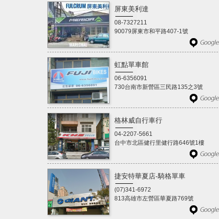
屏東美利達
08-7327211
90079屏東市和平路407-1號
虹點單車館
06-6356091
730台南市新營區三民路135之3號
格林威自行車行
04-2207-5661
台中市北區健行里健行路646號1樓
捷安特華夏店-騎格單車
(07)341-6972
813高雄市左營區華夏路769號