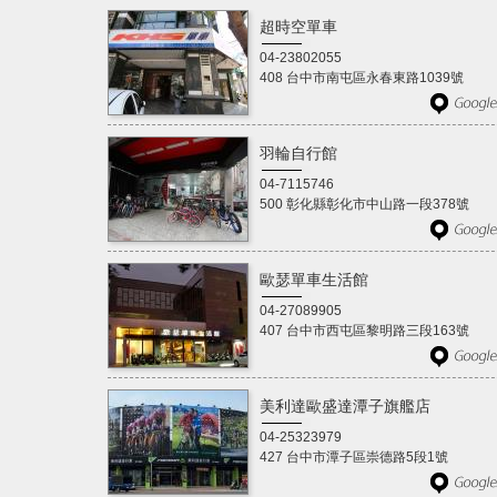
超時空單車
04-23802055
408 台中市南屯區永春東路1039號
羽輪自行館
04-7115746
500 彰化縣彰化市中山路一段378號
歐瑟單車生活館
04-27089905
407 台中市西屯區黎明路三段163號
美利達歐盛達潭子旗艦店
04-25323979
427 台中市潭子區崇德路5段1號