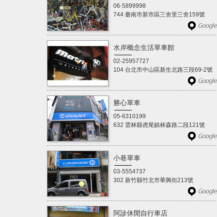
06-5899998
744 臺南市新市區三舍里三舍159號
水岸概念生活單車館
02-25957727
104 台北市中山區新生北路三段69-2號
勝心單車
05-6310199
632 雲林縣虎尾鎮林森路二段121號
小巷單車
03-5554737
302 新竹縣竹北市華興街213號
阿診休閒自行車店