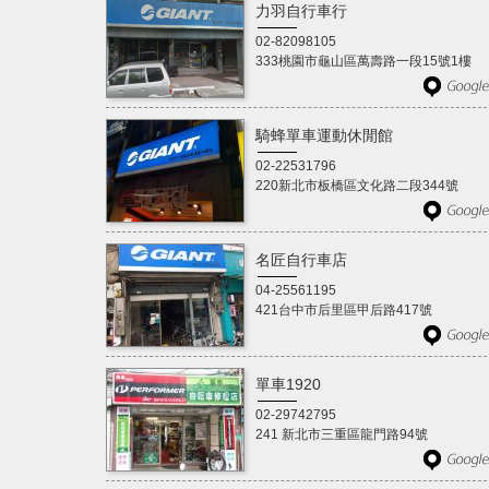
力羽自行車行
02-82098105
333桃園市龜山區萬壽路一段15號1樓
騎蜂單車運動休閒館
02-22531796
220新北市板橋區文化路二段344號
名匠自行車店
04-25561195
421台中市后里區甲后路417號
單車1920
02-29742795
241 新北市三重區龍門路94號