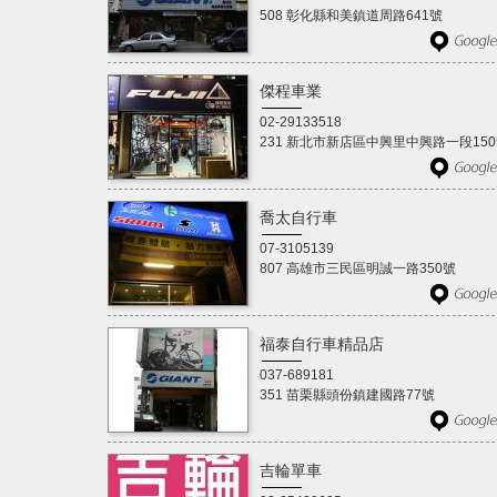
508 彰化縣和美鎮道周路641號
傑程車業
02-29133518
231 新北市新店區中興里中興路一段15
喬太自行車
07-3105139
807 高雄市三民區明誠一路350號
福泰自行車精品店
037-689181
351 苗栗縣頭份鎮建國路77號
吉輪單車