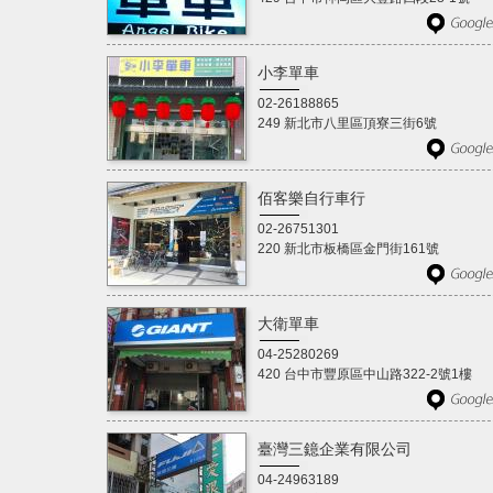
小李單車
02-26188865
249 新北市八里區頂寮三街6號
佰客樂自行車行
02-26751301
220 新北市板橋區金門街161號
大衛單車
04-25280269
420 台中市豐原區中山路322-2號1樓
臺灣三鐿企業有限公司
04-24963189