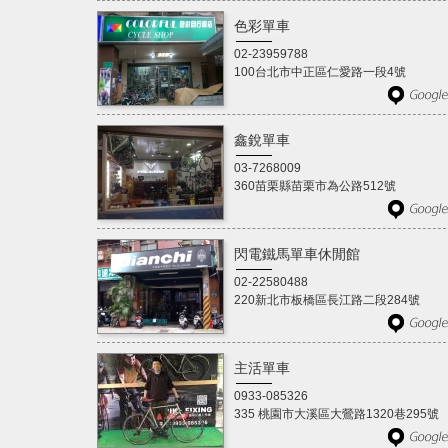
色彩單車
02-23959788
100台北市中正區仁愛路一段4號
鑫銳單車
03-7268009
360苗栗縣苗栗市為公路512號
閃電鐵馬單車休閒館
02-22580488
220新北市板橋區長江路二段284號
主活單車
0933-085326
335 桃園市大溪區大鶯路1320巷295號