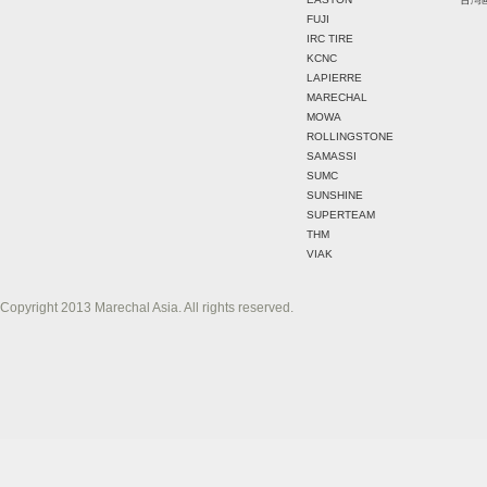
FUJI
IRC TIRE
KCNC
LAPIERRE
MARECHAL
MOWA
ROLLINGSTONE
SAMASSI
SUMC
SUNSHINE
SUPERTEAM
THM
VIAK
Copyright 2013 Marechal Asia. All rights reserved.